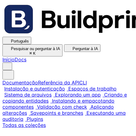
Português
Pesquisar ou perguntar à IA
Perguntar à IA
⌘
K
Início
Docs
Documentação
Referência da API
CLI
Instalação e autenticação
Espaços de trabalho
Sistema de arquivos
Explorando um app
Criando e
copiando entidades
Instalando e empacotando
componentes
Validação com check
Aplicando
alterações
Savepoints e branches
Executando uma
auditoria
Plugins
Todas as coleções