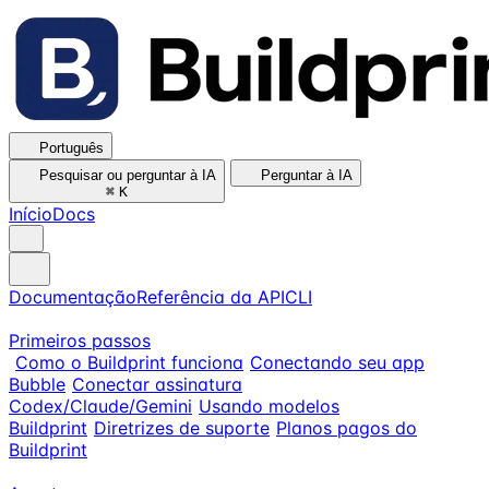
Português
Pesquisar ou perguntar à IA
Perguntar à IA
⌘
K
Início
Docs
Documentação
Referência da API
CLI
Primeiros passos
Como o Buildprint funciona
Conectando seu app
Bubble
Conectar assinatura
Codex/Claude/Gemini
Usando modelos
Buildprint
Diretrizes de suporte
Planos pagos do
Buildprint