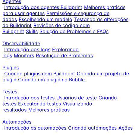
Agentes
Introdução aos agentes Buildprint
Melhores práticas
para usar agentes
Permissões e segurança de
dados
Escolhendo um modelo
Testando as alterações
do Buildprint
Revisões de código com
Buildprint
Skills
Solução de Problemas e FAQs
Observabilidade
Introdução aos logs
Explorando
logs
Monitors
Resolução de Problemas
Plugins
Criando plugins com Buildprint
Criando um projeto de
plugin
Criando um plugin no Bubble
Testes
Introdução aos testes
Usuários de teste
Criando
testes
Executando testes
Visualizando
resultados
Melhores práticas
Automações
Introdução às automações
Criando automações
Ações