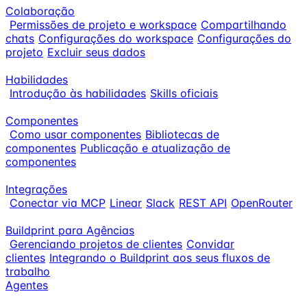
Colaboração
Permissões de projeto e workspace
Compartilhando
chats
Configurações do workspace
Configurações do
projeto
Excluir seus dados
Habilidades
Introdução às habilidades
Skills oficiais
Componentes
Como usar componentes
Bibliotecas de
componentes
Publicação e atualização de
componentes
Integrações
Conectar via MCP
Linear
Slack
REST API
OpenRouter
Buildprint para Agências
Gerenciando projetos de clientes
Convidar
clientes
Integrando o Buildprint aos seus fluxos de
trabalho
Agentes