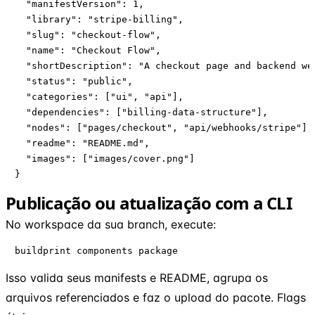
  "manifestVersion": 1,

  "library": "stripe-billing",

  "slug": "checkout-flow",

  "name": "Checkout Flow",

  "shortDescription": "A checkout page and backend web
  "status": "public",

  "categories": ["ui", "api"],

  "dependencies": ["billing-data-structure"],

  "nodes": ["pages/checkout", "api/webhooks/stripe"],

  "readme": "README.md",

  "images": ["images/cover.png"]

}
Publicação ou atualização com a CLI
No workspace da sua branch, execute:
buildprint components package
Isso valida seus manifests e README, agrupa os
arquivos referenciados e faz o upload do pacote. Flags