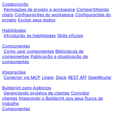
Colaboração
Permissões de projeto e workspace
Compartilhando
chats
Configurações do workspace
Configurações do
projeto
Excluir seus dados
Habilidades
Introdução às habilidades
Skills oficiais
Componentes
Como usar componentes
Bibliotecas de
componentes
Publicação e atualização de
componentes
Integrações
Conectar via MCP
Linear
Slack
REST API
OpenRouter
Buildprint para Agências
Gerenciando projetos de clientes
Convidar
clientes
Integrando o Buildprint aos seus fluxos de
trabalho
Componentes