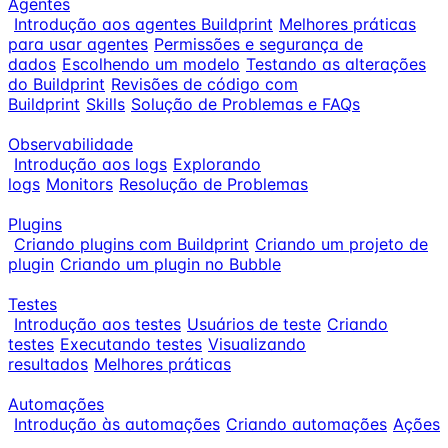
Agentes
Introdução aos agentes Buildprint
Melhores práticas
para usar agentes
Permissões e segurança de
dados
Escolhendo um modelo
Testando as alterações
do Buildprint
Revisões de código com
Buildprint
Skills
Solução de Problemas e FAQs
Observabilidade
Introdução aos logs
Explorando
logs
Monitors
Resolução de Problemas
Plugins
Criando plugins com Buildprint
Criando um projeto de
plugin
Criando um plugin no Bubble
Testes
Introdução aos testes
Usuários de teste
Criando
testes
Executando testes
Visualizando
resultados
Melhores práticas
Automações
Introdução às automações
Criando automações
Ações