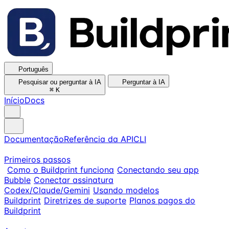
Português
Pesquisar ou perguntar à IA
Perguntar à IA
⌘
K
Início
Docs
Documentação
Referência da API
CLI
Primeiros passos
Como o Buildprint funciona
Conectando seu app
Bubble
Conectar assinatura
Codex/Claude/Gemini
Usando modelos
Buildprint
Diretrizes de suporte
Planos pagos do
Buildprint