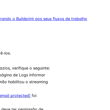
grando o Buildprint aos seus fluxos de trabalho
ê-los.
zios, verifique o seguinte:
 página de Logs informar
 não habilitou o streaming
email protected]
foi
 deve ter permissão de