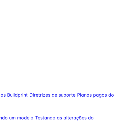
s Buildprint
Diretrizes de suporte
Planos pagos do
endo um modelo
Testando as alterações do