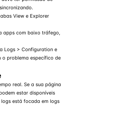
 sincronizando.
 abas View e Explorer
 apps com baixo tráfego,
ra Logs > Configuration e
m o problema específico de
e
empo real. Se a sua página
 podem estar disponíveis
e logs está focada em logs