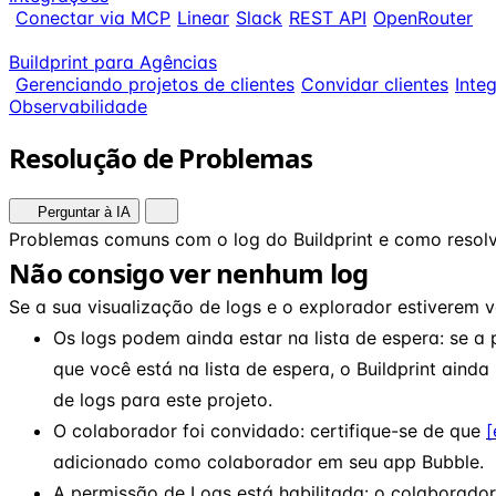
Conectar via MCP
Linear
Slack
REST API
OpenRouter
Buildprint para Agências
Gerenciando projetos de clientes
Convidar clientes
Inte
Observabilidade
Resolução de Problemas
Perguntar à IA
Problemas comuns com o log do Buildprint e como resolv
Não consigo ver nenhum log
Se a sua visualização de logs e o explorador estiverem va
Os logs podem ainda estar na lista de espera: se a
que você está na lista de espera, o Buildprint ainda
de logs para este projeto.
O colaborador foi convidado: certifique-se de que
[
adicionado como colaborador em seu app Bubble.
A permissão de Logs está habilitada: o colaborador