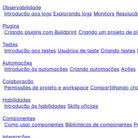
Observabilidade
Introdução aos logs
Explorando logs
Monitors
Resoluçã
Plugins
Criando plugins com Buildprint
Criando um projeto de pl
Testes
Introdução aos testes
Usuários de teste
Criando testes
Automações
Introdução às automações
Criando automações
Ações
Colaboração
Permissões de projeto e workspace
Compartilhando cha
Habilidades
Introdução às habilidades
Skills oficiais
Componentes
Como usar componentes
Bibliotecas de componentes
P
Integrações