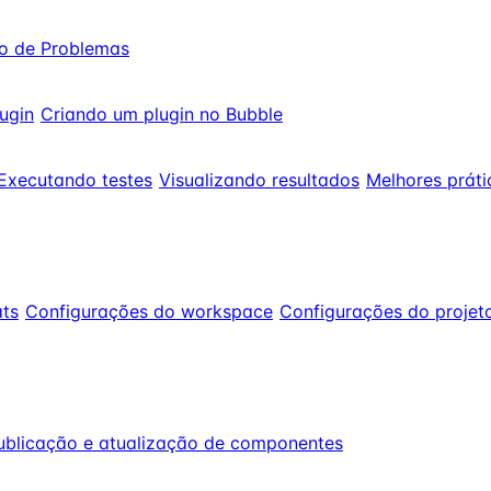
o de Problemas
ugin
Criando um plugin no Bubble
Executando testes
Visualizando resultados
Melhores práti
ts
Configurações do workspace
Configurações do projet
ublicação e atualização de componentes