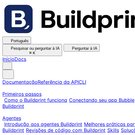
Português
Pesquisar ou perguntar à IA
Perguntar à IA
⌘
K
Início
Docs
Documentação
Referência da API
CLI
Primeiros passos
Como o Buildprint funciona
Conectando seu app Bubble
Buildprint
Agentes
Introdução aos agentes Buildprint
Melhores práticas pa
Buildprint
Revisões de código com Buildprint
Skills
Soluç