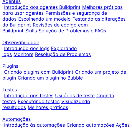
Agentes
Introdução aos agentes Buildprint
Melhores práticas
para usar agentes
Permissões e segurança de
dados
Escolhendo um modelo
Testando as alterações
do Buildprint
Revisões de código com
Buildprint
Skills
Solução de Problemas e FAQs
Observabilidade
Introdução aos logs
Explorando
logs
Monitors
Resolução de Problemas
Plugins
Criando plugins com Buildprint
Criando um projeto de
plugin
Criando um plugin no Bubble
Testes
Introdução aos testes
Usuários de teste
Criando
testes
Executando testes
Visualizando
resultados
Melhores práticas
Automações
Introdução às automações
Criando automações
Ações