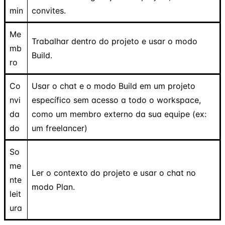
min
convites.
Me
Trabalhar dentro do projeto e usar o modo
mb
Build.
ro
Co
Usar o chat e o modo Build em um projeto
nvi
específico sem acesso a todo o workspace,
da
como um membro externo da sua equipe (ex:
do
um freelancer)
So
me
Ler o contexto do projeto e usar o chat no
nte
modo Plan.
leit
ura