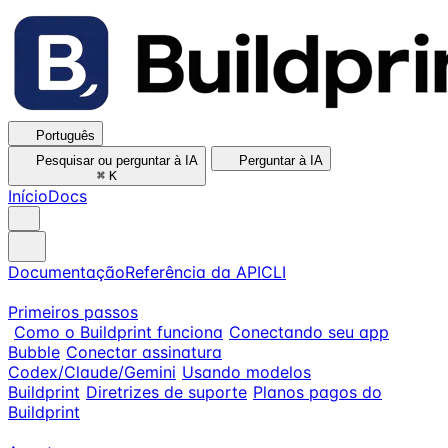
Português
Pesquisar ou perguntar à IA
Perguntar à IA
⌘
K
Início
Docs
Documentação
Referência da API
CLI
Primeiros passos
Como o Buildprint funciona
Conectando seu app
Bubble
Conectar assinatura
Codex/Claude/Gemini
Usando modelos
Buildprint
Diretrizes de suporte
Planos pagos do
Buildprint