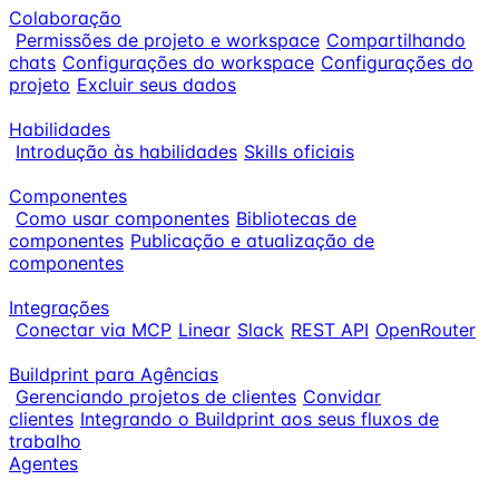
Colaboração
Permissões de projeto e workspace
Compartilhando
chats
Configurações do workspace
Configurações do
projeto
Excluir seus dados
Habilidades
Introdução às habilidades
Skills oficiais
Componentes
Como usar componentes
Bibliotecas de
componentes
Publicação e atualização de
componentes
Integrações
Conectar via MCP
Linear
Slack
REST API
OpenRouter
Buildprint para Agências
Gerenciando projetos de clientes
Convidar
clientes
Integrando o Buildprint aos seus fluxos de
trabalho
Agentes