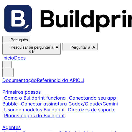
Português
Pesquisar ou perguntar à IA
Perguntar à IA
⌘
K
Início
Docs
Documentação
Referência da API
CLI
Primeiros passos
Como o Buildprint funciona
Conectando seu app
Bubble
Conectar assinatura Codex/Claude/Gemini
Usando modelos Buildprint
Diretrizes de suporte
Planos pagos do Buildprint
Agentes