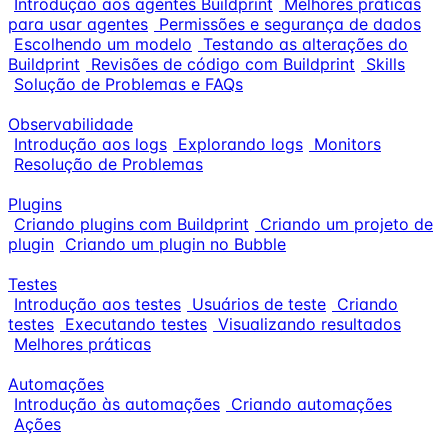
Introdução aos agentes Buildprint
Melhores práticas
para usar agentes
Permissões e segurança de dados
Escolhendo um modelo
Testando as alterações do
Buildprint
Revisões de código com Buildprint
Skills
Solução de Problemas e FAQs
Observabilidade
Introdução aos logs
Explorando logs
Monitors
Resolução de Problemas
Plugins
Criando plugins com Buildprint
Criando um projeto de
plugin
Criando um plugin no Bubble
Testes
Introdução aos testes
Usuários de teste
Criando
testes
Executando testes
Visualizando resultados
Melhores práticas
Automações
Introdução às automações
Criando automações
Ações