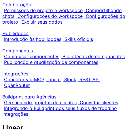
Colaboração
Permissões de projeto e workspace
Compartilhando
chats
Configurações do workspace
Configurações do
projeto
Excluir seus dados
Habilidades
Introdução às habilidades
Skills oficiais
Componentes
Como usar componentes
Bibliotecas de componentes
Publicação e atualização de componentes
Integrações
Conectar via MCP
Linear
Slack
REST API
OpenRouter
Buildprint para Agências
Gerenciando projetos de clientes
Convidar clientes
Integrando o Buildprint aos seus fluxos de trabalho
Integrações
Linear